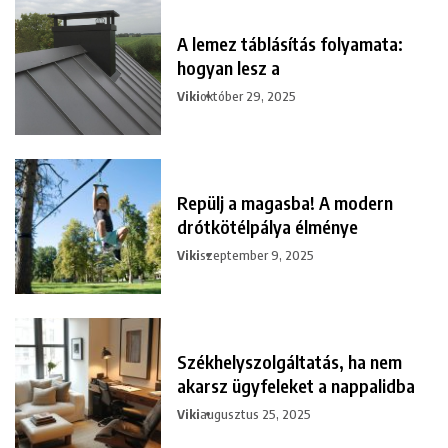
A lemez táblásítás folyamata:
hogyan lesz a
Viki
október 29, 2025
Repülj a magasba! A modern
drótkötélpálya élménye
Viki
szeptember 9, 2025
Székhelyszolgáltatás, ha nem
akarsz ügyfeleket a nappalidba
Viki
augusztus 25, 2025