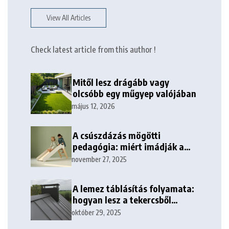
View All Articles
Check latest article from this author !
Mitől lesz drágább vagy
olcsóbb egy műgyep valójában
május 12, 2026
A csúszdázás mögötti
pedagógia: miért imádják a
gyerekek minden korban?
november 27, 2025
A lemez táblásítás folyamata:
hogyan lesz a tekercsből
kezelhető tábla?
október 29, 2025