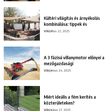
Kültéri világítás és árnyékolás
kombinálása: tippek és
Viki
július 22, 2025
A 3 fázisú villanymotor előnyei a
mezőgazdasági
Viki
június 24, 2025
Miért ideális a fém kerítés a
közterületeken?
Viki
május 27, 2025