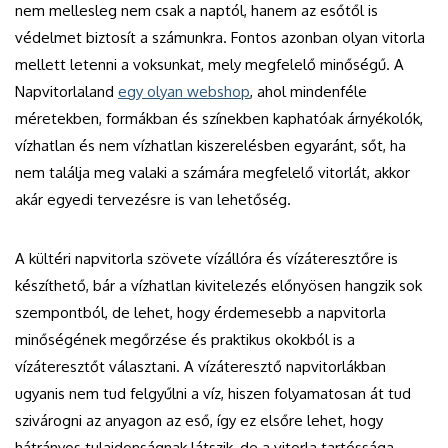
nem mellesleg nem csak a naptól, hanem az esőtől is
védelmet biztosít a számunkra. Fontos azonban olyan vitorla
mellett letenni a voksunkat, mely megfelelő minőségű. A
Napvitorlaland
egy olyan webshop
, ahol mindenféle
méretekben, formákban és színekben kaphatóak árnyékolók,
vízhatlan és nem vízhatlan kiszerelésben egyaránt, sőt, ha
nem találja meg valaki a számára megfelelő vitorlát, akkor
akár egyedi tervezésre is van lehetőség.
A kültéri napvitorla szövete vízállóra és vízáteresztőre is
készíthető, bár a vízhatlan kivitelezés előnyösen hangzik sok
szempontból, de lehet, hogy érdemesebb a napvitorla
minőségének megőrzése és praktikus okokból is a
vízáteresztőt választani. A vízáteresztő napvitorlákban
ugyanis nem tud felgyűlni a víz, hiszen folyamatosan át tud
szivárogni az anyagon az eső, így ez elsőre lehet, hogy
hátrányos tulajdonságnak látszik, de a vitorla tartóssága