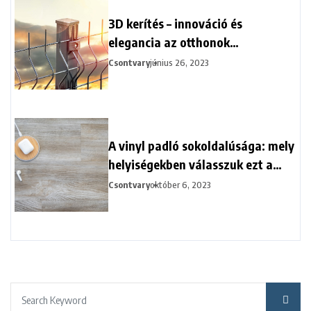
3D kerítés – innováció és
elegancia az otthonok
védelmében
Csontvary
június 26, 2023
A vinyl padló sokoldalúsága: mely
helyiségekben válasszuk ezt a
burkolatot?
Csontvary
október 6, 2023