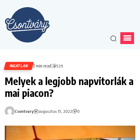
2 min read
INGATLAN
529
Melyek a legjobb napvitorlák a
mai piacon?
Csontvary
augusztus 15, 2022
0