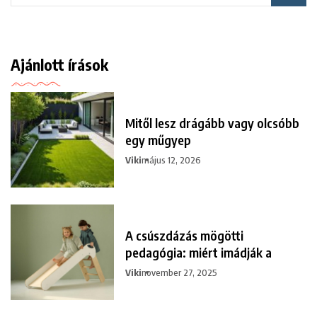
Ajánlott írások
Mitől lesz drágább vagy olcsóbb
egy műgyep
Viki
május 12, 2026
A csúszdázás mögötti
pedagógia: miért imádják a
Viki
november 27, 2025