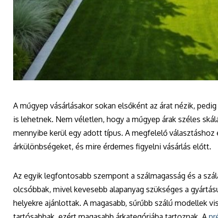
A műgyep vásárlásakor sokan elsőként az árat nézik, pedi
is lehetnek. Nem véletlen, hogy a műgyep árak széles ská
mennyibe kerül egy adott típus. A megfelelő választásho
árkülönbségeket, és mire érdemes figyelni vásárlás előtt.
Az egyik legfontosabb szempont a szálmagasság és a szála
olcsóbbak, mivel kevesebb alapanyag szükséges a gyártásu
helyekre ajánlottak. A magasabb, sűrűbb szálú modellek v
tartósabbak, ezért magasabb árkategóriába tartoznak. A
pr