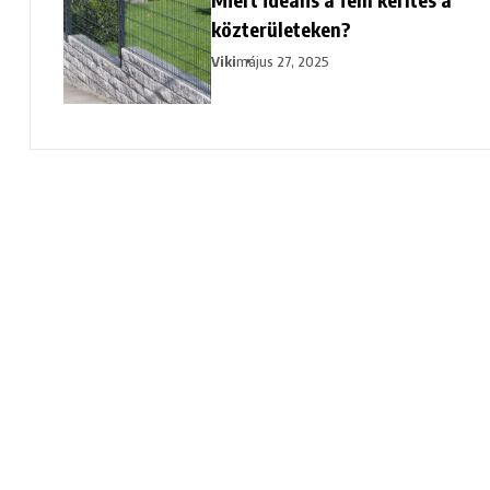
közterületeken?
Viki
május 27, 2025