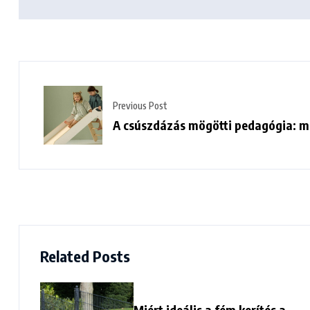
Previous Post
A csúszdázás mögötti pedagógia: m
Related Posts
Miért ideális a fém kerítés a