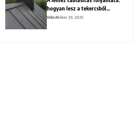
hogyan lesz a tekercsből
kezelhető tábla?
Viki
október 29, 2025