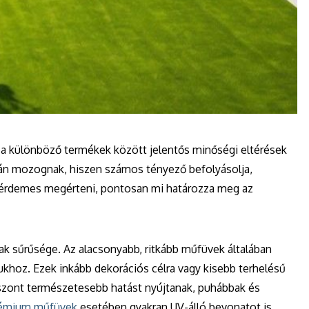
g a különböző termékek között jelentős minőségi eltérések
lán mozognak, hiszen számos tényező befolyásolja,
z érdemes megérteni, pontosan mi határozza meg az
k sűrűsége. Az alacsonyabb, ritkább műfüvek általában
khoz. Ezek inkább dekorációs célra vagy kisebb terhelésű
iszont természetesebb hatást nyújtanak, puhábbak és
émium műfüvek
esetében gyakran UV-álló bevonatot is