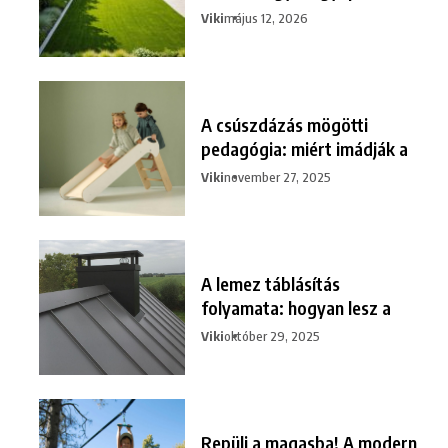
Viki
május 12, 2026
A csúszdázás mögötti
pedagógia: miért imádják a
Viki
november 27, 2025
A lemez táblásítás
folyamata: hogyan lesz a
Viki
október 29, 2025
Repülj a magasba! A modern