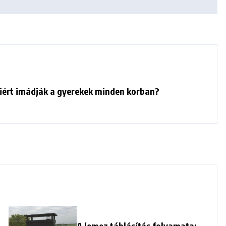
iért imádják a gyerekek minden korban?
A lemez táblásítás folyamata: