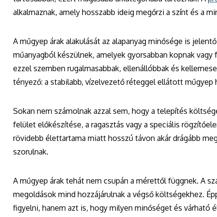
alkalmaznak, amely hosszabb ideig megőrzi a színt és a mi
A műgyep árak alakulását az alapanyag minősége is jelent
műanyagból készülnek, amelyek gyorsabban kopnak vagy fak
ezzel szemben rugalmasabbak, ellenállóbbak és kellemesebb
tényező: a stabilabb, vízelvezető réteggel ellátott műgyep
Sokan nem számolnak azzal sem, hogy a telepítés költsége
felület előkészítése, a ragasztás vagy a speciális rögzítő
rövidebb élettartama miatt hosszú távon akár drágább meg
szorulnak.
A műgyep árak tehát nem csupán a mérettől függnek. A szá
megoldások mind hozzájárulnak a végső költségekhez. Épp
figyelni, hanem azt is, hogy milyen minőséget és várható 