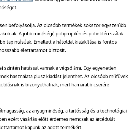
nőséget.
ősen befolyásolja. Az olcsóbb termékek sokszor egyszerűbb
ulnak. A jobb minőségű polipropilén és polietilén szálak
 tapintásúak. Emellett a hátoldal kialakítása is fontos
 hosszabb élettartamot biztosít.
i szintén hatással vannak a végső árra. Egy egyenetlen
elemek használata plusz kiadást jelenthet. Az olcsóbb műfüvek
oldásnak is bizonyulhatnak, mert hamarabb cserére
lmagasság, az anyagminőség, a tartósság és a technológiai
en ezért vásárlás előtt érdemes nemcsak az árcédulát
élettartamot kapunk az adott termékért.