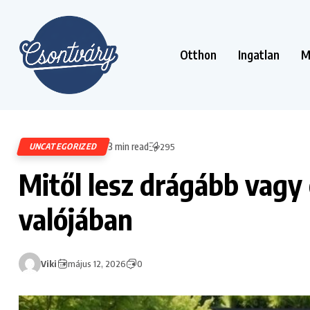
Otthon
Ingatlan
M
3 min read
UNCATEGORIZED
295
Mitől lesz drágább vag
valójában
Viki
május 12, 2026
0