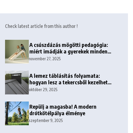
Check latest article from this author !
A csúszdázás mögötti pedagógia:
miért imádják a gyerekek minden
korban?
november 27, 2025
A lemez táblásítás folyamata:
hogyan lesz a tekercsből kezelhető
tábla?
október 29, 2025
Repülj a magasba! A modern
drótkötélpálya élménye
szeptember 9, 2025