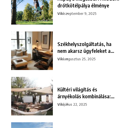
drótkötélpálya élménye
Viki
szeptember 9, 2025
Székhelyszolgáltatás, ha
nem akarsz ügyfeleket a
nappalidba
Viki
augusztus 25, 2025
Kültéri világítás és
árnyékolás kombinálása:
tippek és
Viki
július 22, 2025