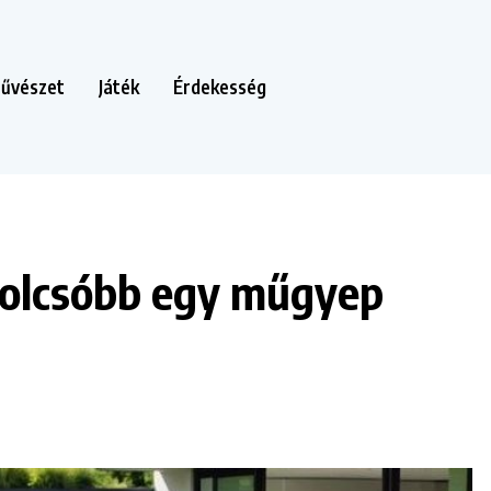
űvészet
Játék
Érdekesség
y olcsóbb egy műgyep