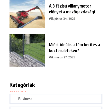
A 3 fázisú villanymotor
előnyei a mezőgazdasági
Viki
június 24, 2025
Miért ideális a fém kerítés a
közterületeken?
Viki
május 27, 2025
Kategóriák
Business