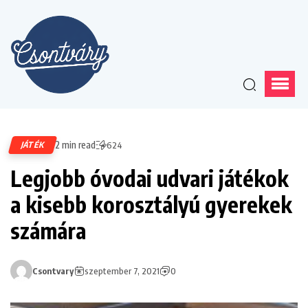
2 min read
JÁTÉK
624
Legjobb óvodai udvari játékok
a kisebb korosztályú gyerekek
számára
Csontvary
szeptember 7, 2021
0