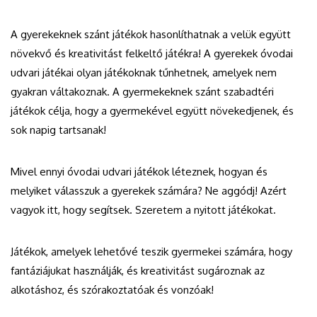
A gyerekeknek szánt játékok hasonlíthatnak a velük együtt
növekvő és kreativitást felkeltő játékra! A gyerekek óvodai
udvari játékai olyan játékoknak tűnhetnek, amelyek nem
gyakran váltakoznak. A gyermekeknek szánt szabadtéri
játékok célja, hogy a gyermekével együtt növekedjenek, és
sok napig tartsanak!
Mivel ennyi óvodai udvari játékok léteznek, hogyan és
melyiket válasszuk a gyerekek számára? Ne aggódj! Azért
vagyok itt, hogy segítsek. Szeretem a nyitott játékokat.
Játékok, amelyek lehetővé teszik gyermekei számára, hogy
fantáziájukat használják, és kreativitást sugároznak az
alkotáshoz, és szórakoztatóak és vonzóak!