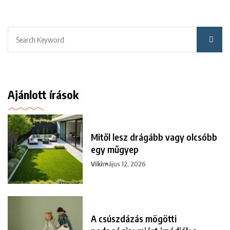
Ajánlott írások
Mitől lesz drágább vagy olcsóbb
egy műgyep
Viki
május 12, 2026
A csúszdázás mögötti