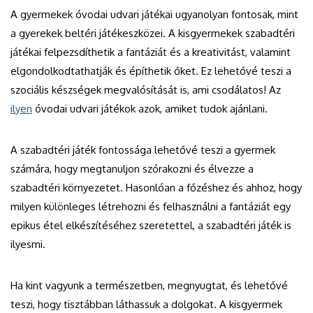
A gyermekek óvodai udvari játékai ugyanolyan fontosak, mint
a gyerekek beltéri játékeszközei. A kisgyermekek szabadtéri
játékai felpezsdíthetik a fantáziát és a kreativitást, valamint
elgondolkodtathatják és építhetik őket. Ez lehetővé teszi a
szociális készségek megvalósítását is, ami csodálatos! Az
ilyen
óvodai udvari játékok azok, amiket tudok ajánlani.
A szabadtéri játék fontossága lehetővé teszi a gyermek
számára, hogy megtanuljon szórakozni és élvezze a
szabadtéri környezetet. Hasonlóan a főzéshez és ahhoz, hogy
milyen különleges létrehozni és felhasználni a fantáziát egy
epikus étel elkészítéséhez szeretettel, a szabadtéri játék is
ilyesmi.
Ha kint vagyunk a természetben, megnyugtat, és lehetővé
teszi, hogy tisztábban láthassuk a dolgokat. A kisgyermek