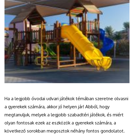
Ha a legjobb óvodai udvari játékok témában szeretne olvasni
a gyerekek számára, akkor jó helyen jár! Abból, hogy
megtanuljuk, melyek a legjobb szabadtéri játékok, és miért
olyan fontosak ezek az eszközök a gyerekek számára, a
következő sorokban megosztok néhány fontos gondolatot.