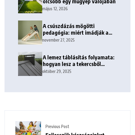
olcsóbb egy műgyep valójában
május 12, 2026
A csúszdázás mögötti
pedagógia: miért imádják a
gyerekek minden korban?
november 27, 2025
A lemez táblásítás folyamata:
hogyan lesz a tekercsből
kezelhető tábla?
október 29, 2025
Previous Post
Fejlesszük készségeinket