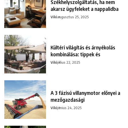
Székhelyszolgáltatás, ha nem
akarsz ügyfeleket a nappalidba
Viki
augusztus 25, 2025
Kültéri világítás és árnyékolás
kombinálása: tippek és
Viki
július 22, 2025
A 3 fázisú villanymotor előnyei a
mezőgazdasági
Viki
június 24, 2025