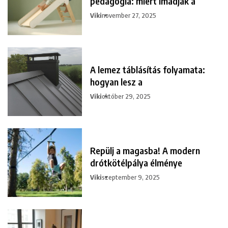
pedagógia: miért imádják a
Viki
november 27, 2025
A lemez táblásítás folyamata:
hogyan lesz a
Viki
október 29, 2025
Repülj a magasba! A modern
drótkötélpálya élménye
Viki
szeptember 9, 2025