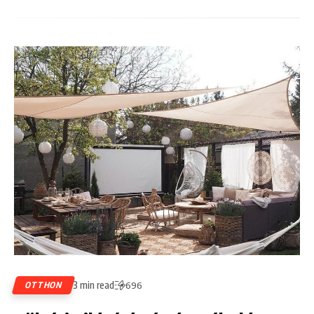
3 min read
OTTHON
696