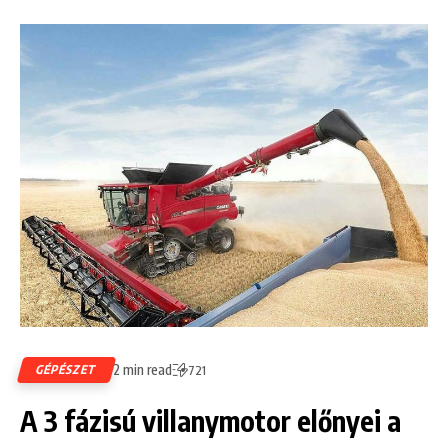
2 min read
GÉPÉSZET
721
A 3 fázisú villanymotor előnyei a