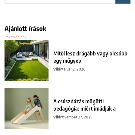
Ajánlott írások
Mitől lesz drágább vagy olcsóbb
egy műgyep
Viki
május 12, 2026
A csúszdázás mögötti
pedagógia: miért imádják a
Viki
november 27, 2025