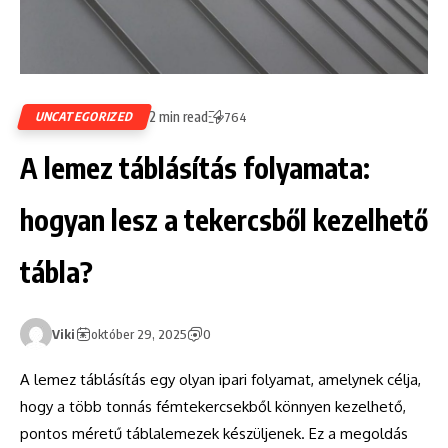
2 min read
UNCATEGORIZED
764
A lemez táblásítás folyamata:
hogyan lesz a tekercsből kezelhető
tábla?
Viki
október 29, 2025
0
A lemez táblásítás egy olyan ipari folyamat, amelynek célja,
hogy a több tonnás fémtekercsekből könnyen kezelhető,
pontos méretű táblalemezek készüljenek. Ez a megoldás