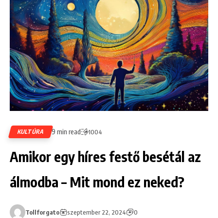
9 min read
KULTÚRA
1004
Amikor egy híres festő besétál az
álmodba – Mit mond ez neked?
Tollforgato
szeptember 22, 2024
0