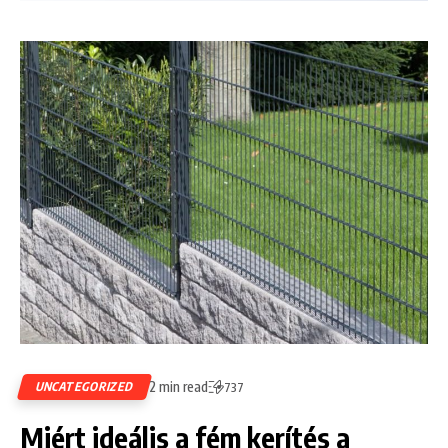
2 min read
UNCATEGORIZED
737
Miért ideális a fém kerítés a