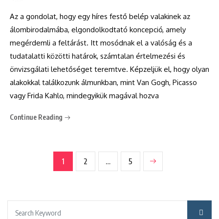
Az a gondolat, hogy egy híres festő belép valakinek az
álombirodalmába, elgondolkodtató koncepció, amely
megérdemli a feltárást. Itt mosódnak el a valóság és a
tudatalatti közötti határok, számtalan értelmezési és
önvizsgálati lehetőséget teremtve. Képzeljük el, hogy olyan
alakokkal találkozunk álmunkban, mint Van Gogh, Picasso
vagy Frida Kahlo, mindegyikük magával hozva
Continue Reading
1
2
…
5