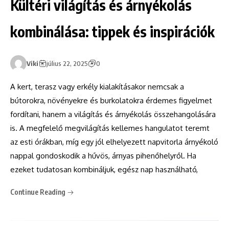
Kültéri világítás és árnyékolás
kombinálása: tippek és inspirációk
Viki
július 22, 2025
0
A kert, terasz vagy erkély kialakításakor nemcsak a
bútorokra, növényekre és burkolatokra érdemes figyelmet
fordítani, hanem a világítás és árnyékolás összehangolására
is. A megfelelő megvilágítás kellemes hangulatot teremt
az esti órákban, míg egy jól elhelyezett napvitorla árnyékoló
nappal gondoskodik a hűvös, árnyas pihenőhelyről. Ha
ezeket tudatosan kombináljuk, egész nap használható,
Continue Reading