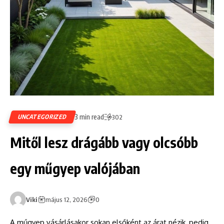
3 min read
UNCATEGORIZED
302
Mitől lesz drágább vagy olcsóbb
egy műgyep valójában
Viki
május 12, 2026
0
A műgyep vásárlásakor sokan elsőként az árat nézik, pedig