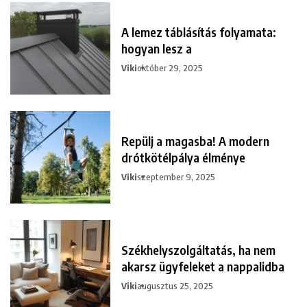
A lemez táblásítás folyamata:
hogyan lesz a
Viki
október 29, 2025
Repülj a magasba! A modern
drótkötélpálya élménye
Viki
szeptember 9, 2025
Székhelyszolgáltatás, ha nem
akarsz ügyfeleket a nappalidba
Viki
augusztus 25, 2025