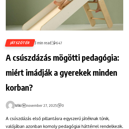
3 min read
JÁTSZÓTÉR
647
A csúszdázás mögötti pedagógia:
miért imádják a gyerekek minden
korban?
Viki
november 27, 2025
0
A csúszdázás első pillantásra egyszerű játéknak tűnik,
valójában azonban komoly pedagógiai háttérrel rendelkezik.