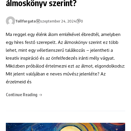
álmoskönyv szerint?
Tollforgato
szeptember 24, 2024
0
Ma reggel egy élénk álom emlékével ébredtél, amelyben
egy híres festő szerepelt. Az álmoskönyv szerint ez több
lehet, mint egy véletlenszerű találkozás – jelentheti a
kreatív inspiráció és az önfelfedezés iránti mély vágyat.
Miközben próbálod értelmezni ezt az álmot, elgondolkodsz:
Mit jelent valójában e neves művész jelenléte? Az
érzelmeid és
Continue Reading