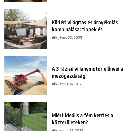
Kültéri világítás és árnyékolás
kombinálása: tippek és
Viki
július 22, 2025
A 3 fázisú villanymotor előnyei a
mezőgazdasági
Viki
június 24, 2025
Miért ideális a fém kerítés a
közterületeken?
Viki
május 27, 2025