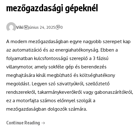
mezőgazdasági gépeknél
Viki
június 24, 2025
0
A modern mezőgazdaságban egyre nagyobb szerepet kap
az automatizáció és az energiahatékonyság. Ebben a
folyamatban kulcsfontosságú szereplő a 3 fázisú
villanymotor, amely sokféle gép és berendezés
meghajtására kínál megbízható és költséghatékony
megoldást. Legyen szó szivattyúkról, szellőztető
rendszerekről, takarmánykeverőkről vagy gabonaszárítókról,
ez a motorfajta számos előnnyel szolgál a
mezőgazdaságban dolgozók számára.
Continue Reading