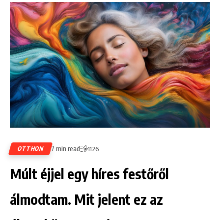
7 min read
OTTHON
1126
Múlt éjjel egy híres festőről
álmodtam. Mit jelent ez az