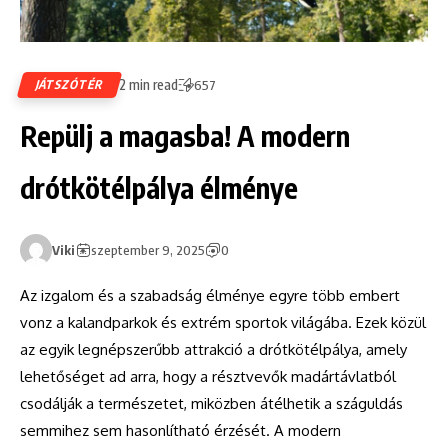
2 min read
JÁTSZÓTÉR
657
Repülj a magasba! A modern
drótkötélpálya élménye
Viki
szeptember 9, 2025
0
Az izgalom és a szabadság élménye egyre több embert
vonz a kalandparkok és extrém sportok világába. Ezek közül
az egyik legnépszerűbb attrakció a drótkötélpálya, amely
lehetőséget ad arra, hogy a résztvevők madártávlatból
csodálják a természetet, miközben átélhetik a száguldás
semmihez sem hasonlítható érzését. A modern